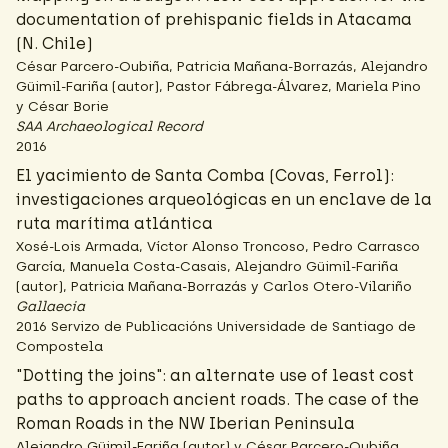
documentation of prehispanic fields in Atacama
(N. Chile)
César Parcero-Oubiña, Patricia Mañana-Borrazás, Alejandro
Güimil-Fariña (autor), Pastor Fábrega-Álvarez, Mariela Pino
y César Borie
SAA Archaeological Record
2016
El yacimiento de Santa Comba (Covas, Ferrol):
investigaciones arqueológicas en un enclave de la
ruta marítima atlántica
Xosé-Lois Armada, Víctor Alonso Troncoso, Pedro Carrasco
García, Manuela Costa-Casais, Alejandro Güimil-Fariña
(autor), Patricia Mañana-Borrazás y Carlos Otero-Vilariño
Gallaecia
2016 Servizo de Publicacións Universidade de Santiago de
Compostela
"Dotting the joins": an alternate use of least cost
paths to approach ancient roads. The case of the
Roman Roads in the NW Iberian Peninsula
Alejandro Güimil-Fariña (autor) y César Parcero-Oubiña