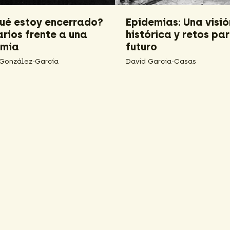
qué estoy encerrado?
Epidemias: Una visió
 realidades, viejas
Lo que dicen las
rios frente a una
histórica y retos par
las
simulaciones de evol
mia
futuro
de una pandemia com
Covid-19
 González-García
David Garcia-Casas