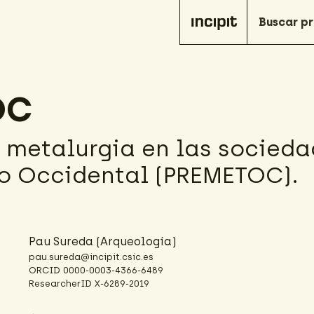
OC
y metalurgia en las socieda
o Occidental (PREMETOC).
Pau Sureda
(Arqueología)
pau.sureda@incipit.csic.es
ORCID
0000-0003-4366-6489
ResearcherID
X-6289-2019