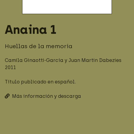
Anaina
1
Huellas de la memoria
Camila Ginaotti-García
y Juan Martin Dabezies
2011
Título publicado en español.
Más información y descarga