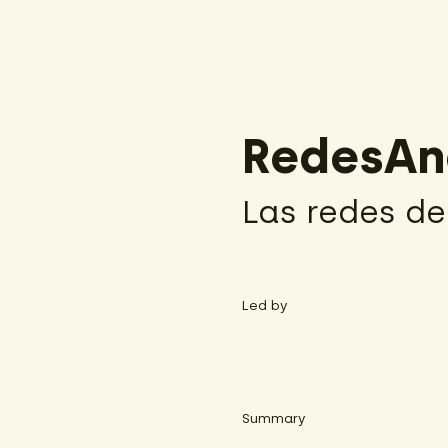
RedesAn
Las redes d
Led by
Summary