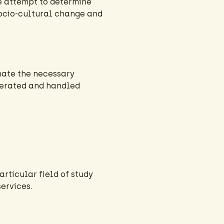
e attempt to determine
socio-cultural change and
.
nate the necessary
enerated and handled
articular field of study
ervices.