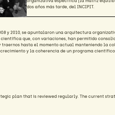
organizativa específica (la matriz equilib
dos años más tarde, del INCIPIT.
2008 y 2010, se apuntalaron una arquitectura organizati
 científica que, con variaciones, han permitido consolid
y traernos hasta el momento actual manteniendo la coh
 crecimiento y la coherencia de un programa científico 
rategic plan that is reviewed regularly. The current stra