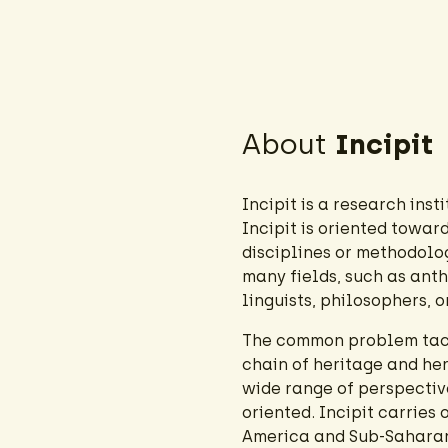
About
Incipit
Incipit is a research inst
Incipit is oriented towa
disciplines or methodolo
many fields, such as anth
linguists, philosophers, 
The common problem tackle
chain of heritage and he
wide range of perspectiv
oriented. Incipit carries
America and Sub-Saharan