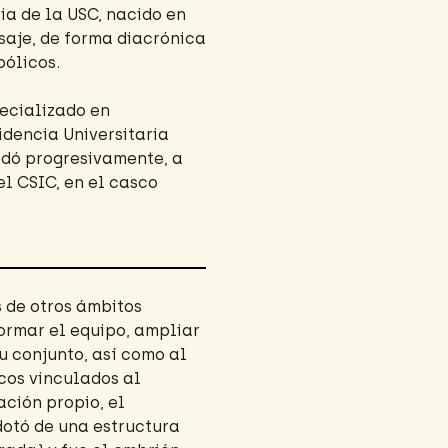
ia de la USC, nacido en
isaje, de forma diacrónica
bólicos.
pecializado en
idencia Universitaria
adó progresivamente, a
el CSIC, en el casco
s de otros ámbitos
formar el equipo, ampliar
u conjunto, así como al
icos vinculados al
ación propio, el
dotó de una estructura