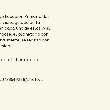
 de Eduación Primaria del
e visita guiada en la
n cada uno de ellos. A su
ándose, el planetario con
inalmente, se realizó con
ámica.
tario. Laboaratorio.
460728549378/photo/1