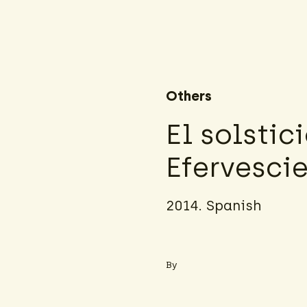
Others
El solstic
Efervesci
2014. Spanish
By