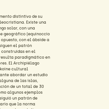
mento distintivo de su
eocristiana. Existe una
ngo solar, con una
te geográfico (equinoccio
 opuesto, con el ábside a
siguen el patrón
s construidas en el
 resulta paradigmático en
ores. El Archipiélago
koine cultural
vante abordar un estudio
lguna de las islas,
ación de un total de 30
 como algunos ejemplos
siguió un patrón de
rario que la norma