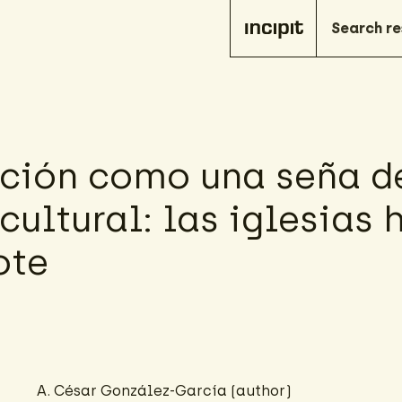
ación como una seña d
cultural: las iglesias 
ote
A. César González-García
(author)