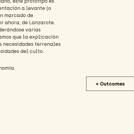
iano, este prototipo es
entación a levante (o
ón marcado de
or ahora, de Lanzarote.
iderándose varias
amos que la explicación
as necesidades terrenales
sidades del culto.
onomía.
+ Outcomes