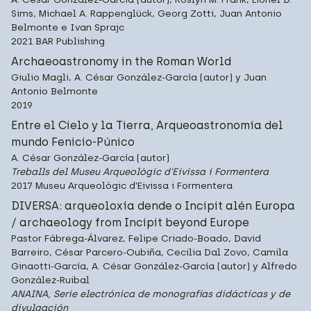
Sims, Michael A. Rappenglück, Georg Zotti, Juan Antonio
Belmonte e Ivan Sprajc
2021 BAR Publishing
Archaeoastronomy in the Roman World
Giulio Magli, A. César González-García (autor) y Juan
Antonio Belmonte
2019
Entre el Cielo y la Tierra, Arqueoastronomía del
mundo Fenicio-Púnico
A. César González-García (autor)
Treballs del Museu Arqueològic d'Eivissa i Formentera
2017 Museu Arqueològic d'Eivissa i Formentera
DIVERSA: arqueoloxía dende o Incipit alén Europa
/ archaeology from Incipit beyond Europe
Pastor Fábrega-Álvarez, Felipe Criado-Boado, David
Barreiro, César Parcero-Oubiña, Cecilia Dal Zovo, Camila
Ginaotti-García, A. César González-García (autor) y Alfredo
González-Ruibal
ANAINA, Serie electrónica de monografías didácticas y de
divulgación