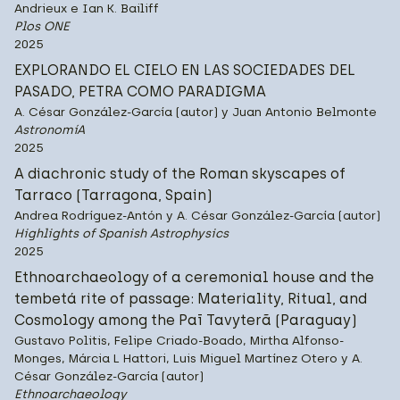
Andrieux e Ian K. Bailiff
Plos ONE
2025
EXPLORANDO EL CIELO EN LAS SOCIEDADES DEL
PASADO, PETRA COMO PARADIGMA
A. César González-García (autor) y Juan Antonio Belmonte
AstronomíA
2025
A diachronic study of the Roman skyscapes of
Tarraco (Tarragona, Spain)
Andrea Rodríguez-Antón y A. César González-García (autor)
Highlights of Spanish Astrophysics
2025
Ethnoarchaeology of a ceremonial house and the
tembetá rite of passage: Materiality, Ritual, and
Cosmology among the Paī Tavyterã (Paraguay)
Gustavo Politis, Felipe Criado-Boado, Mirtha Alfonso-
Monges, Márcia L Hattori, Luis Miguel Martínez Otero y A.
César González-García (autor)
Ethnoarchaeology