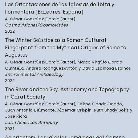
Las Orientaciones de las Iglesias de Ibiza y
Formentera (Baleares, España)
A. César González-García (autor)
Cosmovisiones/Cosmovisões
2022
The Winter Solstice as a Roman Cultural
Fingerprint from the Mythical Origins of Rome to
Augustus
A. César González-García (autor), Marco Virgilio García
Quintela, Andrea Rodríguez-Antón y David Espinosa Espinos
Environmental Archaeology
2022
The River and the Sky: Astronomy and Topography
in Caral Society
A. César González-García (autor), Felipe Criado-Boado,
Juan Antonio Belmonte, Aldemar Crispín, Ruth Shady Solís y
José Ricra
Latin American Antiquity
2021
Ad orientem: Las iglesias románicas del Camino