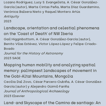
Lozano Rodríguez, Lucy S. Evangelista, A. César González-
García (autor), Marta Cintas Peña, Marta Díaz Guardamino,
Verónica Balsera Nieto y Raquel Montero Artús
Antiquity
2023
Landscape, orientation and celestial phenomena
on the ‘Coast of Death’ of NW Iberia
Gail Higginbottom, A. César González-García (autor),
Benito Vilas Estévez, Víctor López-López y Felipe Criado-
Boado
Journal for the History of Astronomy
2023 SAGE
Mapping human mobility and analyzing spatial
memory: palimpsest landscapes of movement in
the Gobi-Altai Mountains, Mongolia
Cecilia Dal Zovo, César Parcero-Oubiña, A. César González-
García (autor) y Alejandro Güimil-Fariña
Journal of Anthropological Archaeology
2023 Elsevier
Land- and Skyscape of the Camino de santiago: An