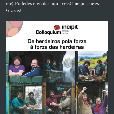
etc). Podedes envialas aquí: rrss@incipit.csic.es.
Grazas!