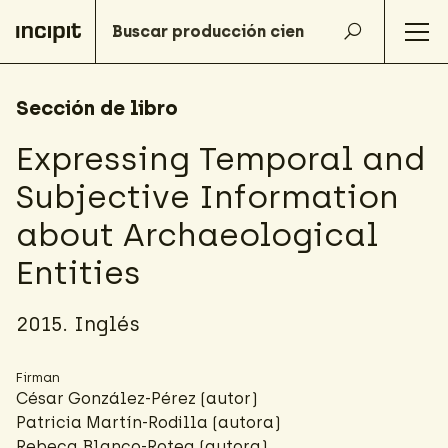
Sección de libro
Expressing Temporal and
Subjective Information
about Archaeological
Entities
2015. Inglés
Firman
César González-Pérez
(autor)
Patricia Martín-Rodilla
(autora)
Rebeca Blanco-Rotea
(autora)