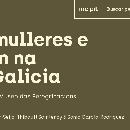
mulleres e
n na
Galicia
Museo das Peregrinacións,
-Seijo
,
Thibault Saintenoy
&
Sonia García-Rodríguez