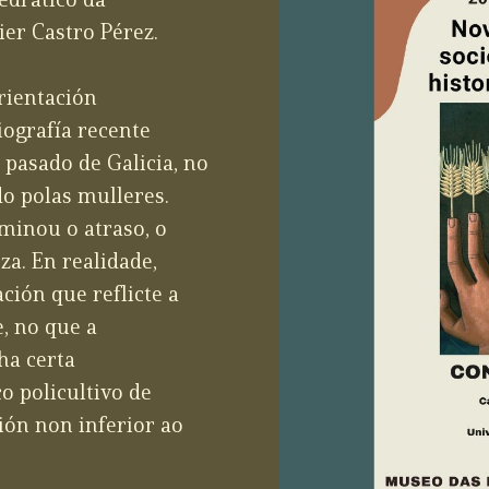
edrático da
er Castro Pérez.
rientación
iografía recente
 pasado de Galicia, no
o polas mulleres.
minou o atraso, o
a. En realidade,
ción que reflicte a
e, no que a
ha certa
o policultivo de
ión non inferior ao