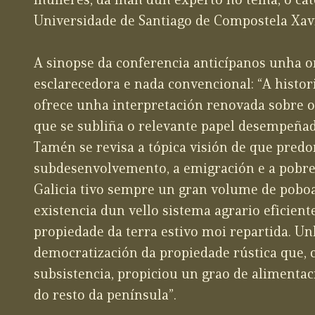
mulleres, da man dun experto no tema, o cat
Universidade de Santiago de Compostela Xavi
A sinopse da conferencia anticípanos unha o
esclarecedora e nada convencional: “A histor
ofrece unha interpretación renovada sobre o
que se subliña o relevante papel desempeñad
Tamén se revisa a tópica visión de que predo
subdesenvolvemento, a emigración e a pobrez
Galicia tivo sempre un gran volume de poboa
existencia dun vello sistema agrario eficient
propiedade da terra estivo moi repartida. Un
democratización da propiedade rústica que, c
subsistencia, propiciou un grao de alimentac
do resto da península”.