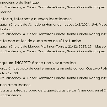
rinacións e de Santiago
ult Saintenoy, A. César González-García, Sonia García-Rodríguez
Mariño
istoria, internet y nuevas identidades
quium-Incipit de Almudena Hernando, jueves 1/2/2024, 19H, Muse
Santiago
ult Saintenoy, A. César González-García, Sonia García-Rodrígue
cita con miles de guerreros de ultratumba!
quium-Incipit de Marcos Martinón-Torres, 21/12/2023, 19h, Museo
ult Saintenoy, A. César González-García, Sonia García-Rodríguez
s
oquium-INCIPIT: érase una vez América
uración del ciclo de conferencias gran público, con Gustavo Poli
a las 19h30!
ult Saintenoy, A. César González-García, Sonia García-Rodríguez 
ajes americanos
da asamblea europea de arqueologías de las Américas, en el In
ult Saintenoy