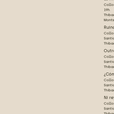
Collo
19h.
Thiba
Monts
Ruin
Collo
Santi
Thiba
Outr
Collo
Santi
Thiba
¿Cóm
Collo
Santi
Thiba
Ni re
Collo
Santi
Thiba