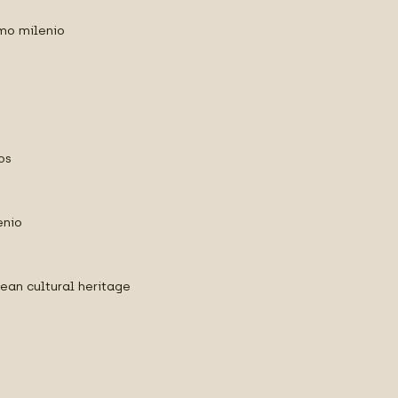
imo milenio
os
enio
ean cultural heritage