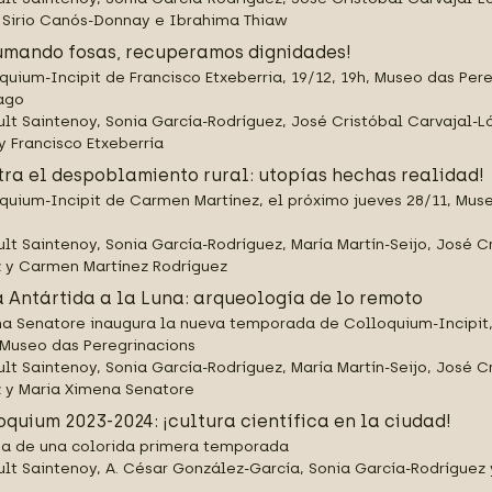
, Sirio Canós-Donnay e Ibrahima Thiaw
umando fosas, recuperamos dignidades!
quium-Incipit de Francisco Etxeberria, 19/12, 19h, Museo das Per
ago
ult Saintenoy, Sonia García-Rodríguez, José Cristóbal Carvajal-L
 y Francisco Etxeberría
tra el despoblamiento rural: utopías hechas realidad!
quium-Incipit de Carmen Martínez, el próximo jueves 28/11, Muse
ult Saintenoy, Sonia García-Rodríguez, María Martín-Seijo, José C
 y Carmen Martínez Rodríguez
a Antártida a la Luna: arqueología de lo remoto
a Senatore inaugura la nueva temporada de Colloquium-Incipit, 
 Museo das Peregrinacions
ult Saintenoy, Sonia García-Rodríguez, María Martín-Seijo, José C
 y Maria Ximena Senatore
oquium 2023-2024: ¡cultura científica en la ciudad!
a de una colorida primera temporada
ult Saintenoy, A. César González-García, Sonia García-Rodríguez