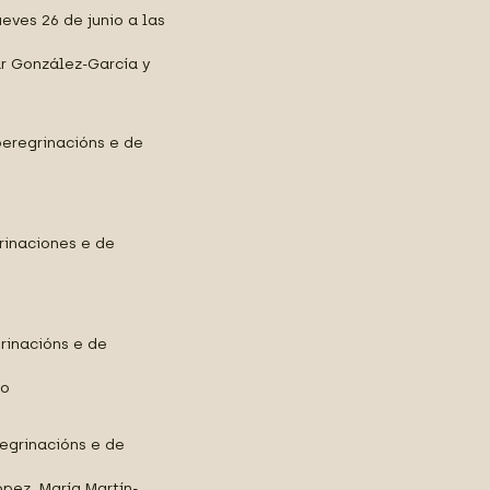
eves 26 de junio a las
ar González-García y
eregrinacións e de
rinaciones e de
grinacións e de
ro
egrinacións e de
ópez, María Martín-