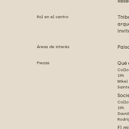
Rese
Rol en el centro
Thib
arqu
invit
Áreas de interés
Pais
Piezas
Qué 
Collo
19h
Mikel
Saint
Soci
Collo
19h.
David
Rodrí
El mi