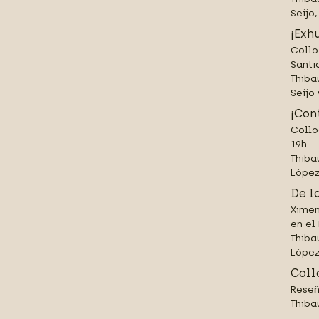
Seijo
¡Exh
Collo
Santi
Thiba
Seijo
¡Con
Collo
19h
Thiba
López
De l
Ximen
en el
Thiba
López
Coll
Reseñ
Thiba