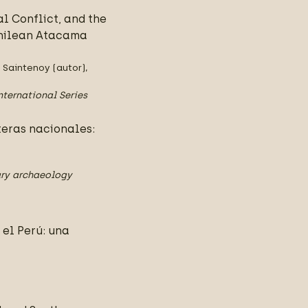
l Conflict, and the
Chilean Atacama
 Saintenoy (autor),
nternational Series
teras nacionales:
ry archaeology
 el Perú: una