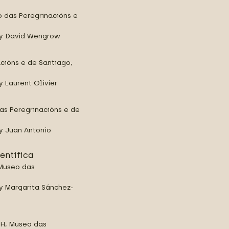
 das Peregrinacións e
z y David Wengrow
acións e de Santiago,
y Laurent Olivier
das Peregrinacións e de
 y Juan Antonio
ientífica
 Museo das
 y Margarita Sánchez-
9H, Museo das