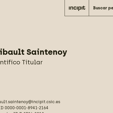
ibault Saintenoy
ntífico Titular
ault.saintenoy@incipit.csic.es
ID
0000-0001-8941-2164