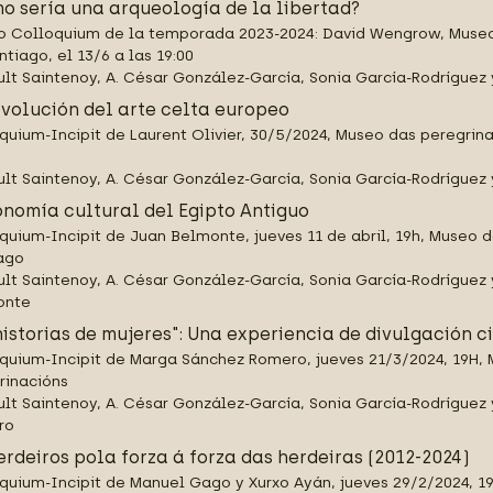
o sería una arqueología de la libertad?
o Colloquium de la temporada 2023-2024: David Wengrow, Museo
ntiago, el 13/6 a las 19:00
ult Saintenoy, A. César González-García, Sonia García-Rodrígue
evolución del arte celta europeo
quium-Incipit de Laurent Olivier, 30/5/2024, Museo das peregrin
ult Saintenoy, A. César González-García, Sonia García-Rodríguez 
onomía cultural del Egipto Antiguo
quium-Incipit de Juan Belmonte, jueves 11 de abril, 19h, Museo 
ago
ult Saintenoy, A. César González-García, Sonia García-Rodríguez
onte
historias de mujeres": Una experiencia de divulgación c
quium-Incipit de Marga Sánchez Romero, jueves 21/3/2024, 19H,
rinacións
ult Saintenoy, A. César González-García, Sonia García-Rodríguez
ro
erdeiros pola forza á forza das herdeiras (2012-2024)
quium-Incipit de Manuel Gago y Xurxo Ayán, jueves 29/2/2024, 1