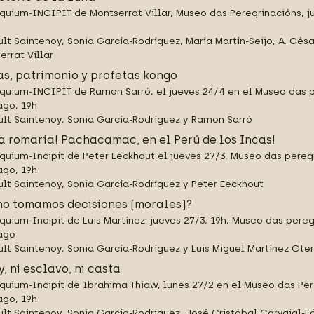
quium-INCIPIT de Montserrat Villar, Museo das Peregrinacións, ju
ult Saintenoy, Sonia García-Rodríguez, María Martín-Seijo, A. Cés
errat Villar
as, patrimonio y profetas kongo
quium-INCIPIT de Ramon Sarró, el jueves 24/4 en el Museo das p
ago, 19h
ult Saintenoy, Sonia García-Rodríguez y Ramon Sarró
a romaría! Pachacamac, en el Perú de los Incas!
quium-Incipit de Peter Eeckhout el jueves 27/3, Museo das pereg
ago, 19h
ult Saintenoy, Sonia García-Rodríguez y Peter Eeckhout
o tomamos decisiones (morales)?
quium-Incipit de Luis Martínez: jueves 27/3, 19h, Museo das pere
ago
ult Saintenoy, Sonia García-Rodríguez y Luis Miguel Martínez Ote
y, ni esclavo, ni casta
quium-Incipit de Ibrahima Thiaw, lunes 27/2 en el Museo das Per
ago, 19h
ult Saintenoy, Sonia García-Rodríguez, José Cristóbal Carvajal-L