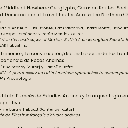
he Middle of Nowhere: Geoglyphs, Caravan Routes, Socia
al Demarcation of Travel Routes Across the Northern 
rt
la Valenzuela, Luis Briones, Paz Casanova, Indira Montt, Thibault
 Crespo-Fernández y Pablo Mendez-Quiros
Art in the Landscapes of Motion. British Archaeological Reports I
BAR Publishing
atrimonio y la construcción/deconstrucción de las fron
xperiencia de Redes Andinas
ult Saintenoy (autor) y Daniella Jofré
GA: A photo-essay on Latin American approaches to contempora
JAS Arqueología
nstituto Francés de Estudios Andinos y la arqueología en
ospectiva
rine Lara y Thibault Saintenoy (autor)
in de l'Institut français d'études andines