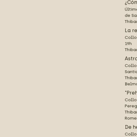
¿Cóm
Últim
de Sa
Thiba
La r
Collo
19h
Thiba
Astr
Collo
Santi
Thiba
Belm
"Pre
Collo
Pereg
Thiba
Rome
De h
Collo