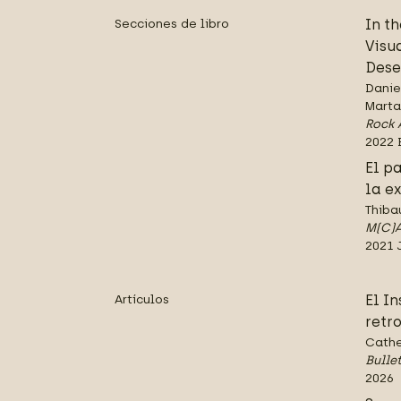
Secciones de libro
In t
Visu
Dese
Danie
Marta
Rock 
2022 
El p
la e
Thiba
M(C)A
2021 
Artículos
El I
retr
Cathe
Bullet
2026