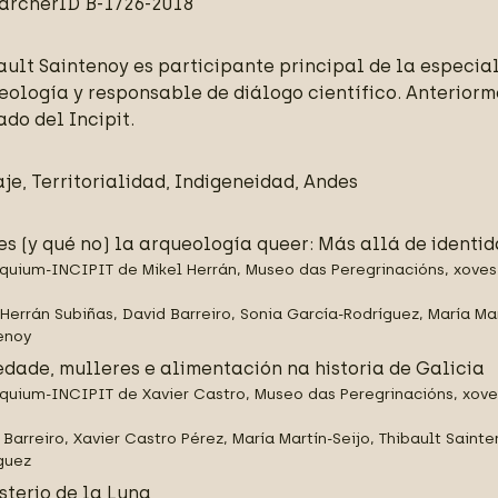
archerID
B-1726-2018
ault Saintenoy es participante principal de la especia
eología y responsable de diálogo científico. Anteriorm
ado del Incipit.
aje, Territorialidad, Indigeneidad, Andes
es (y qué no) la arqueología queer: Más allá de identi
quium-INCIPIT de Mikel Herrán, Museo das Peregrinacións, xove
 Herrán Subiñas, David Barreiro, Sonia García-Rodríguez, María Mar
enoy
edade, mulleres e alimentación na historia de Galicia
quium-INCIPIT de Xavier Castro, Museo das Peregrinacións, xov
 Barreiro, Xavier Castro Pérez, María Martín-Seijo, Thibault Saint
guez
sterio de la Luna