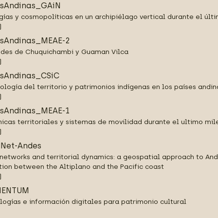
sAndinas_GAiN
gías y cosmopolíticas en un archipiélago vertical durante el últ
)
sAndinas_MEAE-2
edes de Chuquichambi y Guaman Vilca
)
sAndinas_CSiC
ología del territorio y patrimonios indígenas en los países andin
)
sAndinas_MEAE-1
icas territoriales y sistemas de movilidad durante el ultimo mil
)
Net-Andes
networks and territorial dynamics: a geospatial approach to And
tion between the Altiplano and the Pacific coast
)
ENTUM
logías e información digitales para patrimonio cultural