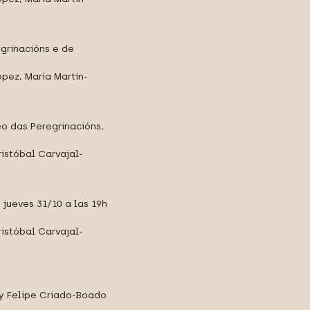
egrinacións e de
ópez, María Martín-
o das Peregrinacións,
ristóbal Carvajal-
jueves 31/10 a las 19h
ristóbal Carvajal-
 y Felipe Criado-Boado