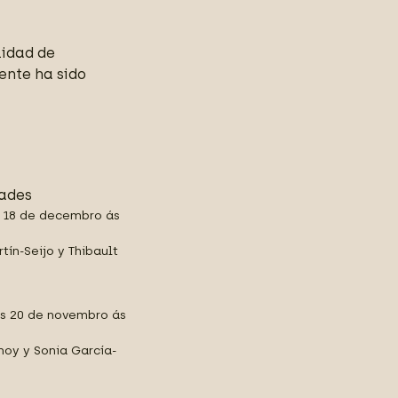
lidad de
ente ha sido
dades
s 18 de decembro ás
tín-Seijo y Thibault
es 20 de novembro ás
enoy y Sonia García-