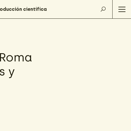
 Roma
s y