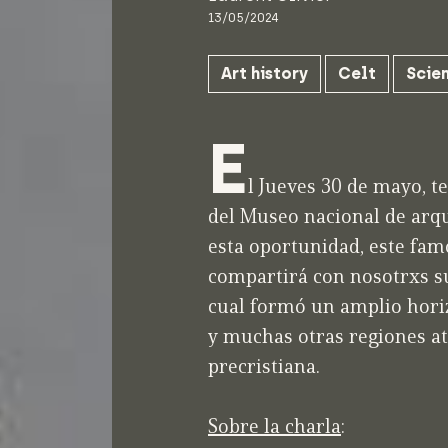
13/05/2024
Art history
Celt
Scien
E
l Jueves 30 de mayo, t
del Museo nacional de arqu
esta oportunidad, este fam
compartirá con nosotrxs su 
cual formó un amplio horiz
y muchas otras regiones at
precristiana.
Sobre la charla
: