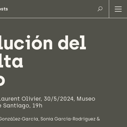
lución del
lta
o
Laurent Olivier, 30/5/2024, Museo
e Santiago, 19h
 González-García
,
Sonia García-Rodríguez
&