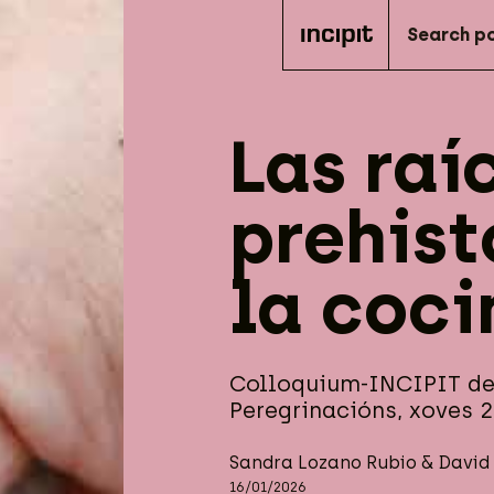
Las raí
prehist
la coci
Colloquium-INCIPIT de
Peregrinacións, xoves 2
Sandra Lozano Rubio
&
David 
16/01/2026