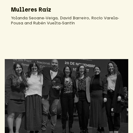
Mulleres Raíz
Yolanda Seoane-Veiga, David Barreiro, Rocío Varela-
Pousa and Rubén Vuelta-Santín