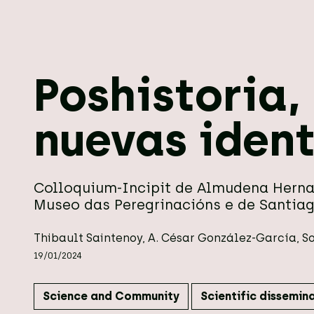
Poshistoria,
nuevas iden
Colloquium-Incipit de Almudena Hernan
Museo das Peregrinacións e de Santia
Thibault Saintenoy
,
A. César González-García
,
S
19/01/2024
Science and Community
Scientific dissemin