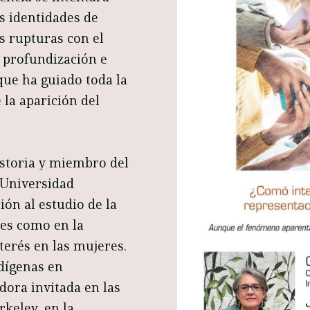
s identidades de
s rupturas con el
 profundización e
que ha guiado toda la
la aparición del
istoria y miembro del
a Universidad
ón al estudio de la
les como en la
terés en las mujeres.
dígenas en
adora invitada en las
rkeley, en la