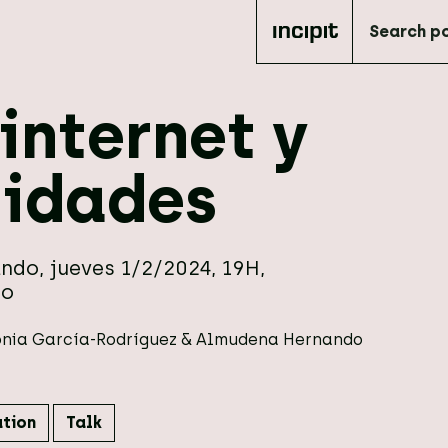
 internet y
tidades
do, jueves 1/2/2024, 19H,
go
onia García-Rodríguez
&
Almudena Hernando
ation
Talk